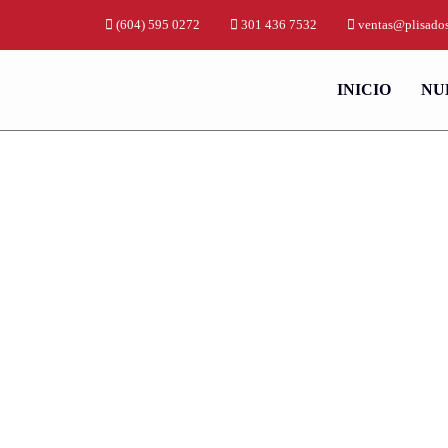
(604) 595 0272
301 436 7532
ventas@plisados
INICIO
NU